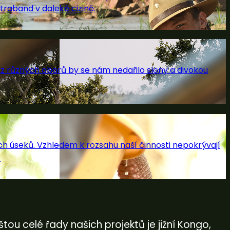
traband v daleké cizině.
í z různých oborů by se nám nedařilo slony a divokou
ch úseků. Vzhledem k rozsahu naší činnosti nepokrývají
.
ou celé řady našich projektů je jižní Kongo,