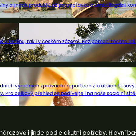
ny a jiných produktů až po poptávku o tento ilegální kon
k v terénu, tak i v českém zázemí. Bez pomoci těchto lid
ledních výročních zprávách i reportech z kratších časový
y. Pro celkový přehled se podívejte i na naše sociální sítě
azově i jinde podle akutní potřeby. Hlavní bašt