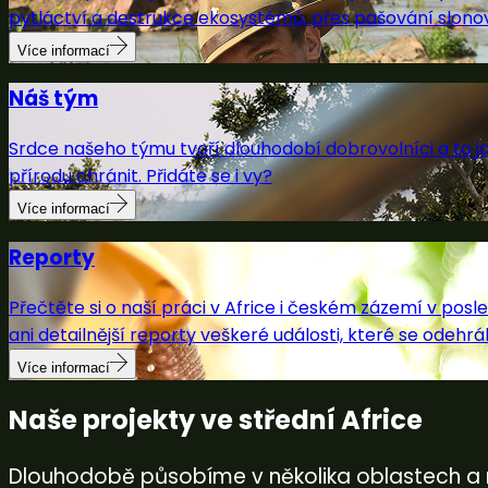
pytláctví a destrukce ekosystémů, přes pašování slonovi
Více informací
Náš tým
Srdce našeho týmu tvoří dlouhodobí dobrovolníci a to ja
přírodu chránit. Přidáte se i vy?
Více informací
Reporty
Přečtěte si o naší práci v Africe i českém zázemí v pos
ani detailnější reporty veškeré události, které se odehrál
Více informací
Naše projekty ve střední Africe
Dlouhodobě působíme v několika oblastech a nár