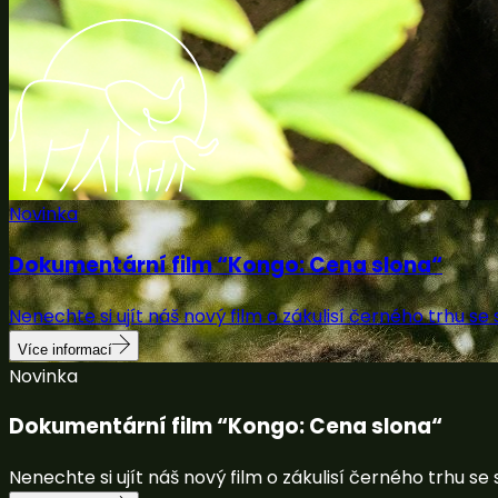
Novinka
Dokumentární film “Kongo: Cena slona“
Nenechte si ujít náš nový film o zákulisí černého trhu se s
Více informací
Novinka
Dokumentární film “Kongo: Cena slona“
Nenechte si ujít náš nový film o zákulisí černého trhu se s