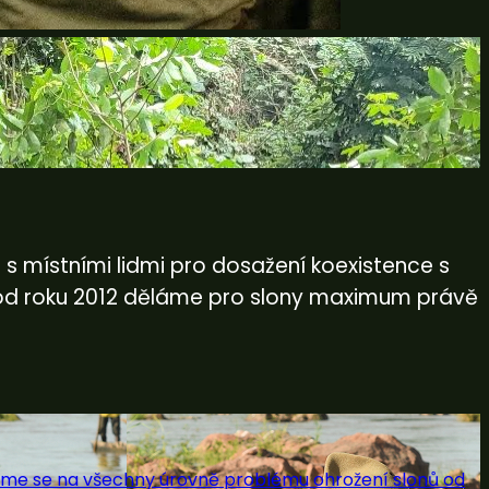
s místními lidmi pro dosažení koexistence s
 a od roku 2012 děláme pro slony maximum právě
jeme se na všechny úrovně problému ohrožení slonů od