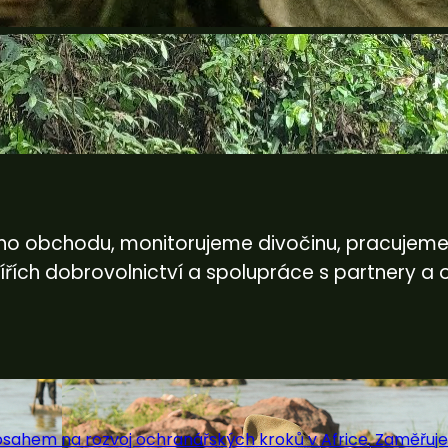
ního obchodu, monitorujeme divočinu, pracujeme 
pilířích dobrovolnictví a spolupráce s partnery
dosahem na rozvoj ochranářských kroků v Africe. Zaměřu