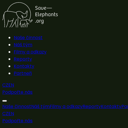
Naše činnost
Náš tým
Filmy a odkazy
Reporty
Kontakty
Partneři
CZ
EN
Podpořte nás
Naše činnost
Náš tým
Filmy a odkazy
Reporty
Kontakty
Pa
CZ
EN
Podpořte nás