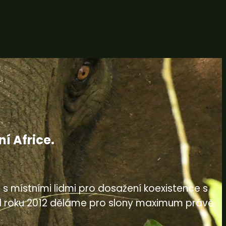
í Africe.
s místními lidmi pro dosažení koexistence s
a od roku 2012 děláme pro slony maximum právě