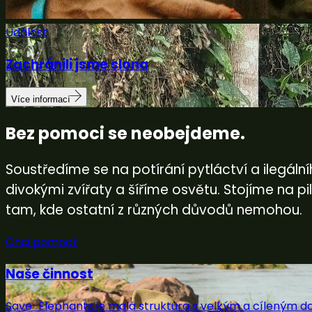
Událost
Zachránili jsme slona
Více informací
Bez pomoci se neobejdeme.
Soustředíme se na potírání pytláctví a ilegál
divokými zvířaty a šíříme osvětu. Stojíme na 
tam, kde ostatní z různých důvodů nemohou.
Chci pomoct
Naše činnost
Save-Elephants je malá struktura s velkým a cíleným 