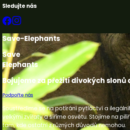
Sledujte nás
Save-Elephants
Save
Elephants
Bojujeme za přežití divokých slonů 
Podpořte nás
Soustředíme se na potírání pytláctví a ilegál
velkými zvířaty a šíříme osvětu. Stojíme na p
tam, kde ostatní z různých důvodů nemohou.